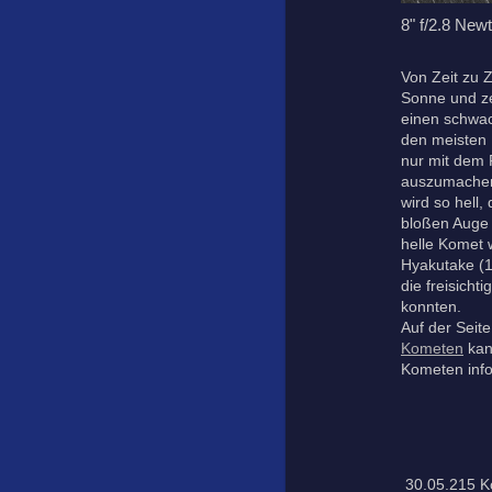
8" f/2.8 Ne
Von Zeit zu 
Sonne und ze
einen schwac
den meisten 
nur mit dem 
auszumachen.
wird so hell
bloßen Auge 
helle Komet 
Hyakutake (
die freisicht
konnten.
Auf der Seit
Kometen
kan
Kometen info
30.05.215 K