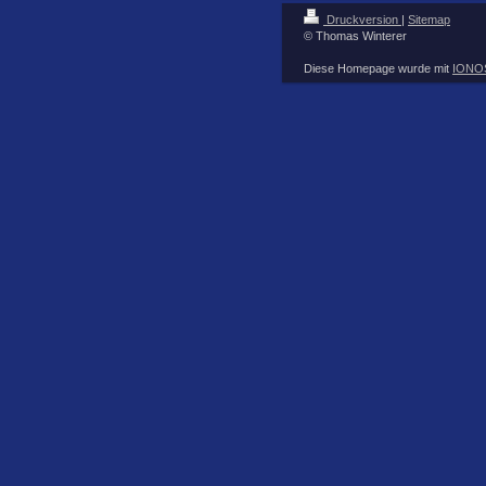
Druckversion
|
Sitemap
© Thomas Winterer
Diese Homepage wurde mit
IONOS