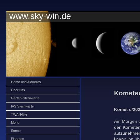
www.sky-win.de
Home und Aktuelles
Über uns
Komete
Garten-Sternwarte
IAS Sternwarte
Komet c/202
TWAN-like
Am Morgen de
Mond
den Kometen
Sonne
aufzunehmen
Planeten
knapp ihn ü