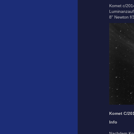
Komet c/2014
Luminanzaufn
8" Newton f/
Komet C/20
Info
Nachdem Kome