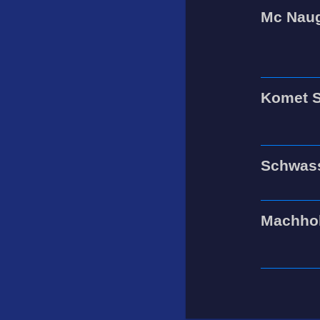
Mc Naug
Komet S
Schwas
Machhol