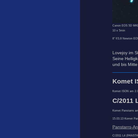
Canon EOS 5D MKI
10 x 5min
8" f/3,8 Newton E
Lovejoy im S
Seine Hellig
und bis Mitte
Komet 
Komet ISON am 2.
C/2011 
Komet Panstarrs a
15.03.13 Komet Pa
Panstarrs-An
C/2011 L4 (PANST