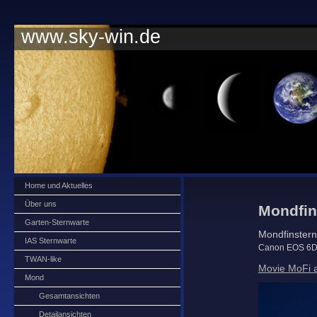
www.sky-win.de
Home und Aktuelles
Über uns
Mondfin
Garten-Sternwarte
Mondfinstern
IAS Sternwarte
Canon EOS 6D,
TWAN-like
Movie MoFi 
Mond
Gesamtansichten
Detailansichten