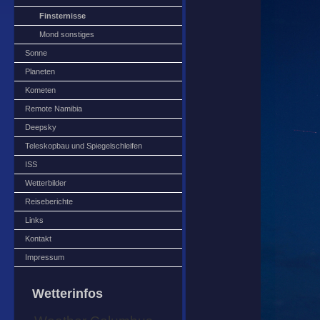
Finsternisse
Mond sonstiges
Sonne
Planeten
Kometen
Remote Namibia
Deepsky
Teleskopbau und Spiegelschleifen
ISS
Wetterbilder
Reiseberichte
Links
Kontakt
Impressum
Wetterinfos